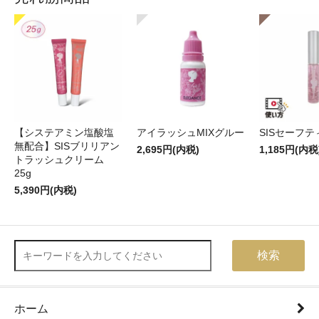
【システアミン塩酸塩
アイラッシュMIXグルー
SISセーフ
無配合】SISブリリアン
2,695円(内税)
1,185円(内税
トラッシュクリーム
25g
5,390円(内税)
検索
ホーム