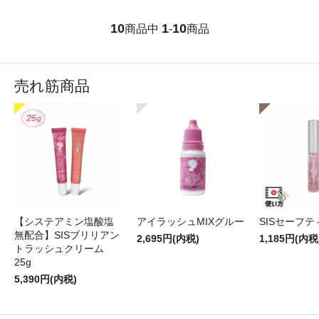
10
1
10
商品中
-
商品
売れ筋商品
【システアミン塩酸塩
アイラッシュMIXグルー
SISセーフ
無配合】SISブリリアン
2,695円(内税)
1,185円(内税
トラッシュクリーム
25g
5,390円(内税)