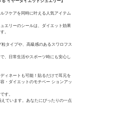
きる イヤーダイエットジュエリー】
セルフケアを同時に叶える人気アイテム
ジュエリーのシールは、ダイエット効果
ます。
グ粒タイプや、高級感のあるスワロフス
適で、日常生活やスポーツ時にも安心し
ーディネートも可能！貼るだけで耳元を
容・ダイエットのモチベー ションアッ
めです。
り揃えています。あなたにぴったりの一点