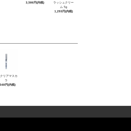
3,586円(内税)
ラッシュクリー
ム 5g
1,293円(内税)
Sクリアマスカ
ラ
,048円(内税)