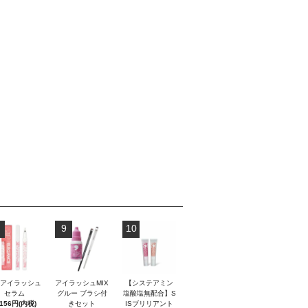
9
10
Sアイラッシュ
アイラッシュMIX
【システアミン
セラム
グルー ブラシ付
塩酸塩無配合】S
,156円(内税)
きセット
ISブリリアント