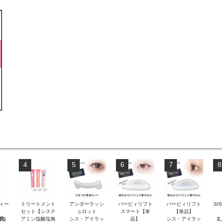
4
5
6
7
8
ティー
トリートメント
アンダーラッシ
バービィリフト
バービィリフト
SI
セット【システ
ュロット
スマート【単
【単品】
税)
アミン塩酸塩無
シス・アイラッ
品】
シス・アイラッ
2