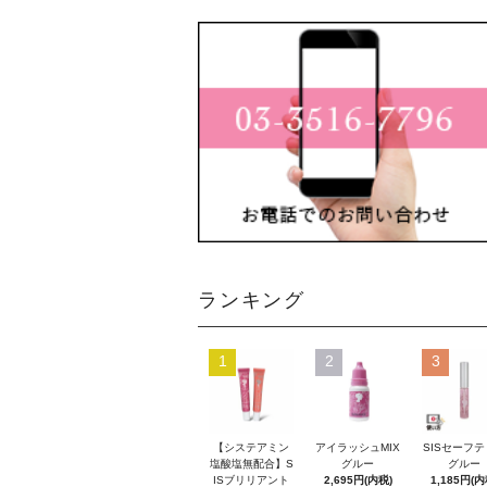
ランキング
1
2
3
【システアミン
アイラッシュMIX
SISセーフ
塩酸塩無配合】S
グルー
グルー
ISブリリアント
2,695円(内税)
1,185円(内