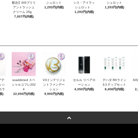
配合】SISブリリ
シュロット
シス・アイラッ
シュロット
アントラッシュ
1,293円(内税)
シュロット
1,293円(内税)
クリーム 25g
1,293円(内税)
7,007円(内税)
アデ
soaddicted スペ
V3インテリジェ
セルル リペアロ
デハダ RXライン
SI
ッシ
シャルコフレ202
ントファンデー
ーション
3ステップセット
カラ
4
ション
6,050円(内税)
8,408円(内税)
2
税)
22,000円(内税)
9,900円(内税)