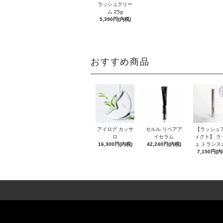
ラッシュクリー
ム 25g
5,390円(内税)
おすすめ商品
アイログ カッサ
セルル リペアア
【ラッシュ
ロ
イセラム
ィクト】 ラ
16,300円(内税)
42,240円(内税)
ュ トランス
7,150円(内