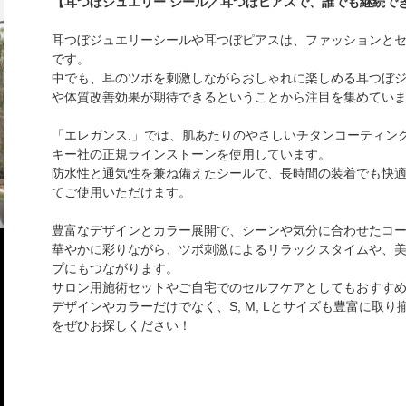
【耳つぼジュエリー シール／耳つぼピアスで、誰でも継続で
耳つぼジュエリーシールや耳つぼピアスは、ファッションと
です。
中でも、耳のツボを刺激しながらおしゃれに楽しめる耳つぼ
や体質改善効果が期待できるということから注目を集めてい
「エレガンス.」では、肌あたりのやさしいチタンコーティン
キー社の正規ラインストーンを使用しています。
防水性と通気性を兼ね備えたシールで、長時間の装着でも快
てご使用いただけます。
豊富なデザインとカラー展開で、シーンや気分に合わせたコ
華やかに彩りながら、ツボ刺激によるリラックスタイムや、美
プにもつながります。
サロン用施術セットやご自宅でのセルフケアとしてもおすす
デザインやカラーだけでなく、S, M, Lとサイズも豊富に取
をぜひお探しください！