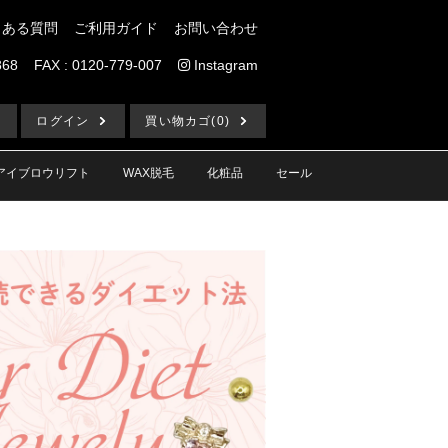
くある質問
ご利用ガイド
お問い合わせ
868
FAX : 0120-779-007
Instagram
ログイン
買い物カゴ(0)
アイブロウリフト
WAX脱毛
化粧品
セール