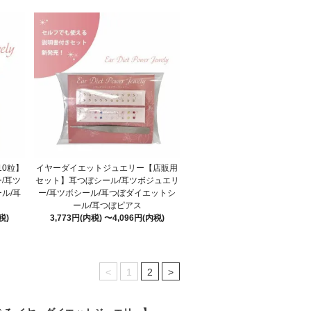
0粒】
イヤーダイエットジュエリー【店販用
/耳ツ
セット】耳つぼシール/耳ツボジュエリ
ル/耳
ー/耳ツボシール/耳つぼダイエットシ
ール/耳つぼピアス
税)
3,773円(内税) 〜4,096円(内税)
<
1
2
>