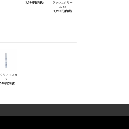
3,586円(内税)
ラッシュクリー
ム 5g
1,293円(内税)
Sクリアマスカ
ラ
,048円(内税)