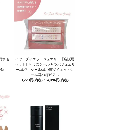
シ付きセ
イヤーダイエットジュエリー【店販用
セット】耳つぼシール/耳ツボジュエリ
税)
ー/耳ツボシール/耳つぼダイエットシ
ール/耳つぼピアス
3,773円(内税) 〜4,096円(内税)