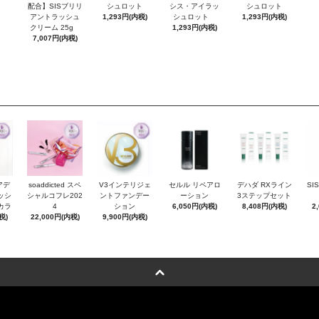
配合】SISブリリ
シュロット
シス・アイラッ
シュロット
アントラッシュ
1,293円(内税)
シュロット
1,293円(内税)
クリーム 25g
1,293円(内税)
7,007円(内税)
アデ
soaddicted スペ
V3インテリジェ
セルル リペアロ
デハダ RXライン
SI
ッシ
シャルコフレ202
ントファンデー
ーション
3ステップセット
カラ
4
ション
6,050円(内税)
8,408円(内税)
2
税)
22,000円(内税)
9,900円(内税)