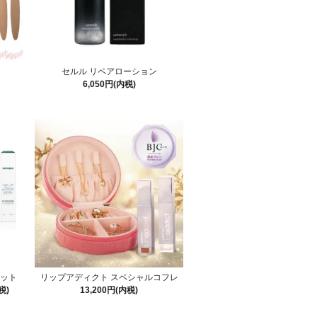
ト
セルル リペアローション
6,050円(内税)
セット
リップアディクト スペシャルコフレ
税)
13,200円(内税)