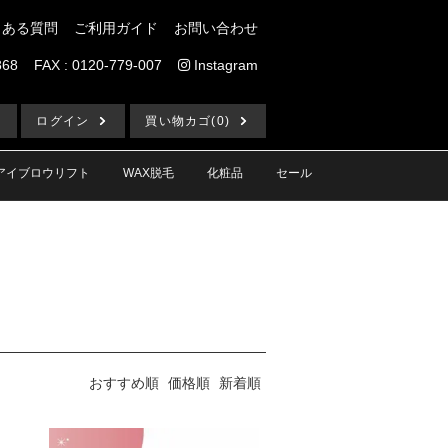
くある質問
ご利用ガイド
お問い合わせ
868
FAX : 0120-779-007
Instagram
ログイン
買い物カゴ(0)
アイブロウリフト
WAX脱毛
化粧品
セール
おすすめ順
価格順
新着順