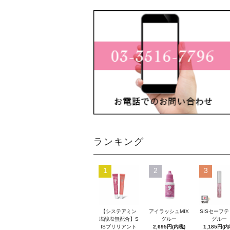
ランキング
1
2
3
【システアミン
アイラッシュMIX
SISセーフ
塩酸塩無配合】S
グルー
グルー
ISブリリアント
2,695円(内税)
1,185円(内