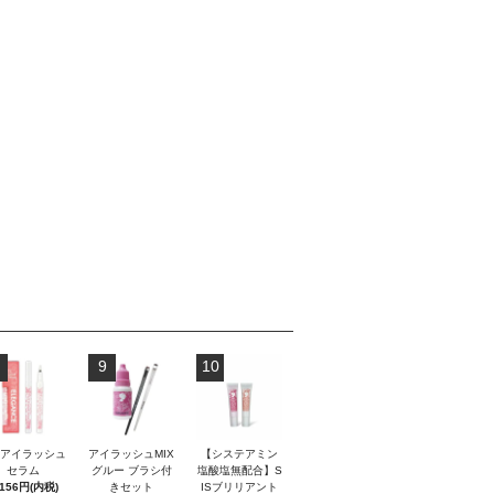
9
10
Sアイラッシュ
アイラッシュMIX
【システアミン
セラム
グルー ブラシ付
塩酸塩無配合】S
,156円(内税)
きセット
ISブリリアント