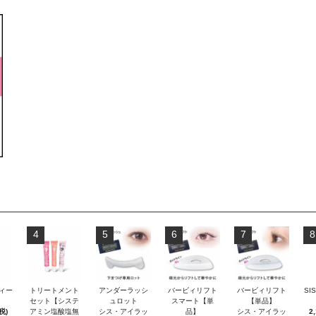
4
5
6
7
8
ティー
トリートメント
アンダーラッシ
バービィリフト
バービィリフト
SI
セット【システ
ュロット
スマート【単
【単品】
税)
アミン塩酸塩無
シス・アイラッ
品】
シス・アイラッ
2