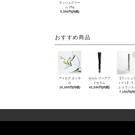
ラッシュクリー
ム 25g
5,390円(内税)
おすすめ商品
アイログ カッサ
セルル リペアア
【ラッシュ
ロ
イセラム
ィクト】 ラ
16,300円(内税)
42,240円(内税)
ュ トランス
7,150円(内