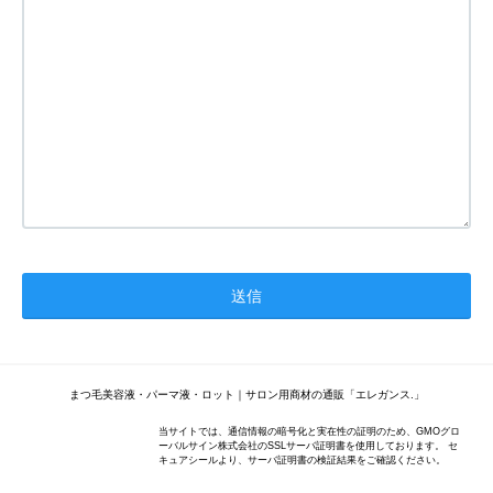
まつ毛美容液・パーマ液・ロット｜サロン用商材の通販「エレガンス.」
当サイトでは、通信情報の暗号化と実在性の証明のため、GMOグロ
ーバルサイン株式会社のSSLサーバ証明書を使用しております。 セ
キュアシールより、サーバ証明書の検証結果をご確認ください。