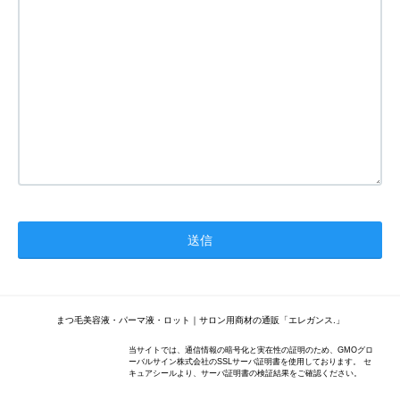
まつ毛美容液・パーマ液・ロット｜サロン用商材の通販「エレガンス.」
当サイトでは、通信情報の暗号化と実在性の証明のため、GMOグロ
ーバルサイン株式会社のSSLサーバ証明書を使用しております。 セ
キュアシールより、サーバ証明書の検証結果をご確認ください。