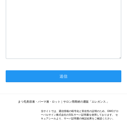
まつ毛美容液・パーマ液・ロット｜サロン用商材の通販「エレガンス.」
当サイトでは、通信情報の暗号化と実在性の証明のため、GMOグロ
ーバルサイン株式会社のSSLサーバ証明書を使用しております。 セ
キュアシールより、サーバ証明書の検証結果をご確認ください。