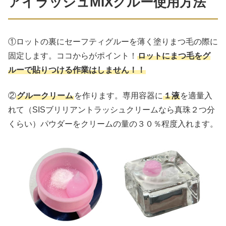
アイラッシュMIXグルー使用方法
①ロットの裏にセーフティグルーを薄く塗りまつ毛の際に
固定します。ココからがポイント！
ロットにまつ毛をグ
ルーで貼りつける作業はしません！！
②
グルークリーム
を作ります。専用容器に
１液
を適量入
れて（SISブリリアントラッシュクリームなら真珠２つ分
くらい）パウダーをクリームの量の３０％程度入れます。