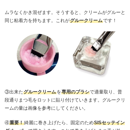
ムラなくかき混ぜます。そうすると、クリームがグルーと
同じ粘着力を持ちます。これが
グルークリーム
です！
③出来た
グルークリーム
を
専用のブラシ
で適量取り、普
段通りまつ毛をロットに貼り付けていきます。グルークリ
ームの量は画像を参考にしてください。
④
重要！
綺麗に巻き上げたら、固定のため
SISセッテイン