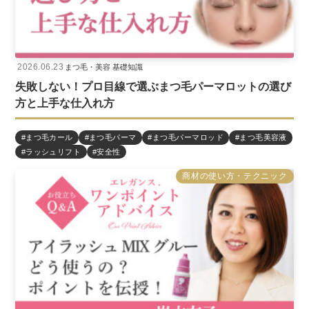
2026.06.23
まつ毛・美容 基礎知識
失敗しない！プロ目線で選ぶまつ毛パーマロットの選び
方と上手な仕入れ方
#まつ毛カール
#まつ毛パーマ
#まつ毛パーマロッド
#まつ毛美容液
#ラッシュリフト
#安全性
商材の使い方・テクニック