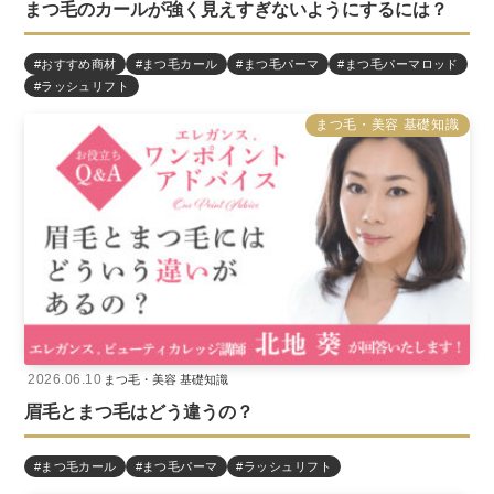
まつ毛のカールが強く見えすぎないようにするには？
#おすすめ商材
#まつ毛カール
#まつ毛パーマ
#まつ毛パーマロッド
#ラッシュリフト
まつ毛・美容 基礎知識
2026.06.10
まつ毛・美容 基礎知識
眉毛とまつ毛はどう違うの？
#まつ毛カール
#まつ毛パーマ
#ラッシュリフト