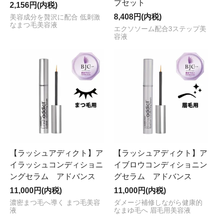
プセット
2,156円(内税)
8,408円(内税)
美容成分を贅沢に配合 低刺激
なまつ毛美容液
エクソソーム配合3ステップ美
容液
【ラッシュアディクト】ア
【ラッシュアディクト】ア
イラッシュコンディショニ
イブロウコンディショニン
ングセラム アドバンス
グセラム アドバンス
11,000円(内税)
11,000円(内税)
濃密まつ毛へ導く まつ毛美容
ダメージ補修しながら健康的
液
なまゆ毛へ 眉毛用美容液