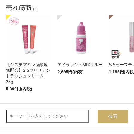
売れ筋商品
【システアミン塩酸塩
アイラッシュMIXグルー
SISセーフ
無配合】SISブリリアン
2,695円(内税)
1,185円(内税
トラッシュクリーム
25g
5,390円(内税)
検索