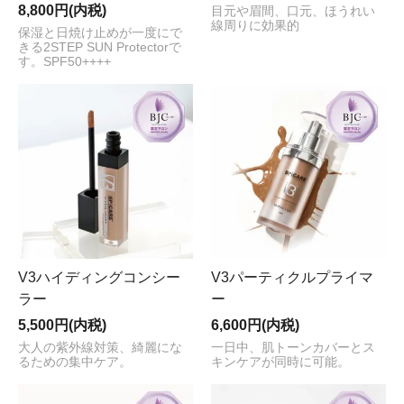
8,800円(内税)
目元や眉間、口元、ほうれい
線周りに効果的
保湿と日焼け止めが一度にで
きる2STEP SUN Protectorで
す。SPF50++++
V3ハイディングコンシー
V3パーティクルプライマ
ラー
ー
5,500円(内税)
6,600円(内税)
大人の紫外線対策、綺麗にな
一日中、肌トーンカバーとス
るための集中ケア。
キンケアが同時に可能。