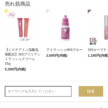
売れ筋商品
【システアミン塩酸塩
アイラッシュMIXグルー
SISセーフ
無配合】SISブリリアン
2,695円(内税)
1,185円(内税
トラッシュクリーム
25g
5,390円(内税)
検索