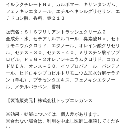
イルラクチレートＮａ、カルボマー、キサンタンガム、
フェノキシエタノール、エチルヘキシルグリセリン、エ
チドロン酸、香料、赤２１３
販売名：ＳＩＳブリリアントラッシュクリーム２
全成分：水、セテアリルアルコール、臭素酸Ｎａ、セト
リモニウムクロリド、エタノール、オレイン酸グリセリ
ル、セテス－３０、セテス－４０、ミリスチン酸イソプ
ロピル、ＰＥＧ－２オレアンモニウムクロリド、コカミ
ドＭＥＡ、オレス－３０、イソプロパノール、パンテノ
ール、ヒドロキシプロピルトリモニウム加水分解ケラチ
ン（羊毛）、プラセンタエキス、フェノキシエタノー
ル、メチルパラベン、香料
【製造販売元】株式会社トップエレガンス
※効果・効能については、個人差があります。
※合わない場合は、利用を中止し医師に相談してくださ
い。