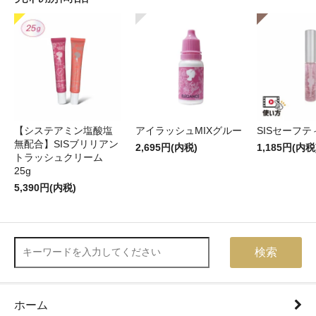
【システアミン塩酸塩
アイラッシュMIXグルー
SISセーフ
無配合】SISブリリアン
2,695円(内税)
1,185円(内税
トラッシュクリーム
25g
5,390円(内税)
検索
ホーム