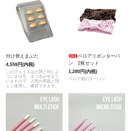
付け替えまぶた
ベロアリボンターバ
ン 2枚セット
4,559円(内税)
1,280円(内税)
このフェイスは人間と同じよ
うにまゆ毛、まつ毛が生えて
ベロア地のターバン
いますので、人間の実践と同
じく使用し、練習できます。