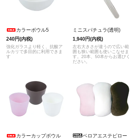
カラーボウル5
ミニスパチュラ(透明)
240円(内税)
1,940円(内税)
強化ガラスより軽く、抗酸ア
左右大きさが違うので広い範
ルカリで多目的に利用できま
囲も狭い範囲も使いこなせま
す
す。20本、50本からお選びく
ださい。
カラーカップボウル
ベロアエステピロー