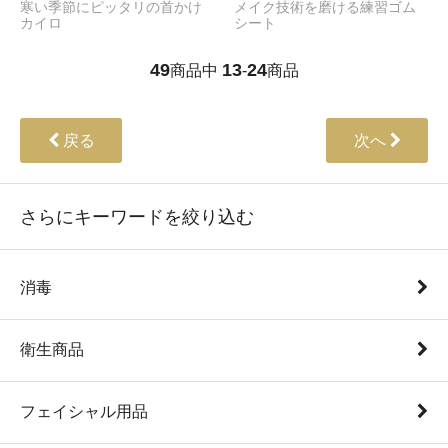
寒い季節にピッタリの首かけ
メイク技術を磨ける練習ゴム
カイロ
シート
49
13
24
商品中
-
商品
戻る
次へ
さらにキーワードを絞り込む
消毒
衛生商品
フェイシャル用品