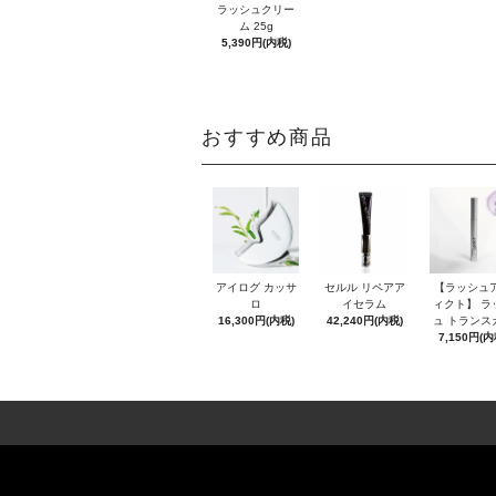
ラッシュクリー
ム 25g
5,390円(内税)
おすすめ商品
アイログ カッサ
セルル リペアア
【ラッシュ
ロ
イセラム
ィクト】 ラ
16,300円(内税)
42,240円(内税)
ュ トランス
7,150円(内