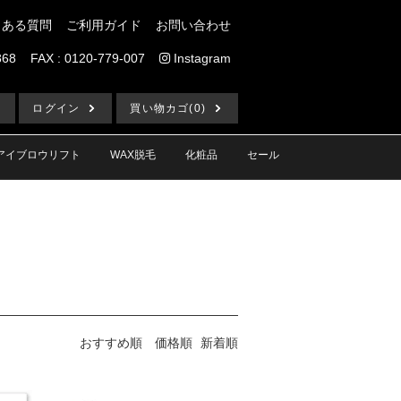
くある質問
ご利用ガイド
お問い合わせ
868
FAX : 0120-779-007
Instagram
ログイン
買い物カゴ(0)
アイブロウリフト
WAX脱毛
化粧品
セール
おすすめ順
価格順
新着順