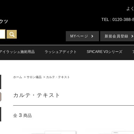
よ
TEL : 0120-388-
MYページ
新規会員登録
アイラッシュ施術用品
ラッシュアディクト
SPICARE V3シリーズ
ホーム
>
サロン備品
>
カルテ・テキスト
カルテ・テキスト
3
全
商品