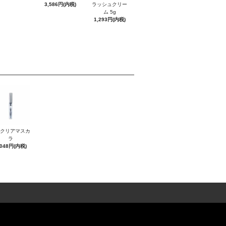
3,586円(内税)
ラッシュクリー
ム 5g
1,293円(内税)
Sクリアマスカ
ラ
,048円(内税)