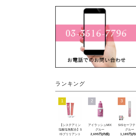
ランキング
1
2
3
【システアミン
アイラッシュMIX
SISセーフ
塩酸塩無配合】S
グルー
グルー
ISブリリアント
2,695円(内税)
1,185円(内