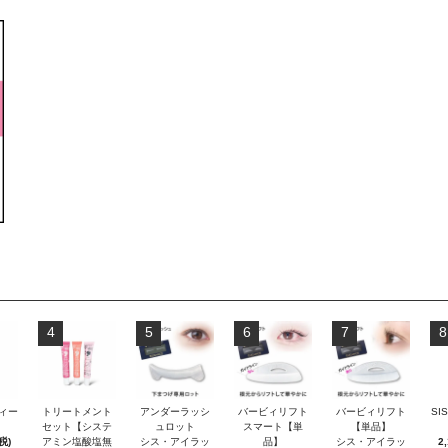
4
5
6
7
8
ティー
トリートメント
アンダーラッシ
バービィリフト
バービィリフト
SI
セット【システ
ュロット
スマート【単
【単品】
税)
アミン塩酸塩無
シス・アイラッ
品】
シス・アイラッ
2