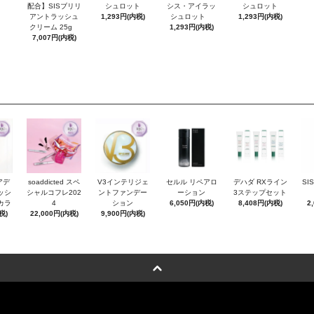
配合】SISブリリ
シュロット
シス・アイラッ
シュロット
アントラッシュ
1,293円(内税)
シュロット
1,293円(内税)
クリーム 25g
1,293円(内税)
7,007円(内税)
アデ
soaddicted スペ
V3インテリジェ
セルル リペアロ
デハダ RXライン
SI
ッシ
シャルコフレ202
ントファンデー
ーション
3ステップセット
カラ
4
ション
6,050円(内税)
8,408円(内税)
2
税)
22,000円(内税)
9,900円(内税)