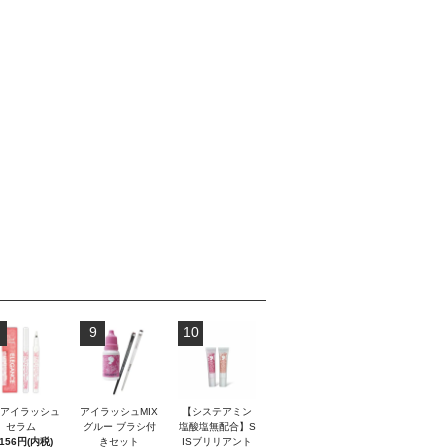
9
10
Sアイラッシュ
アイラッシュMIX
【システアミン
セラム
グルー ブラシ付
塩酸塩無配合】S
,156円(内税)
きセット
ISブリリアント