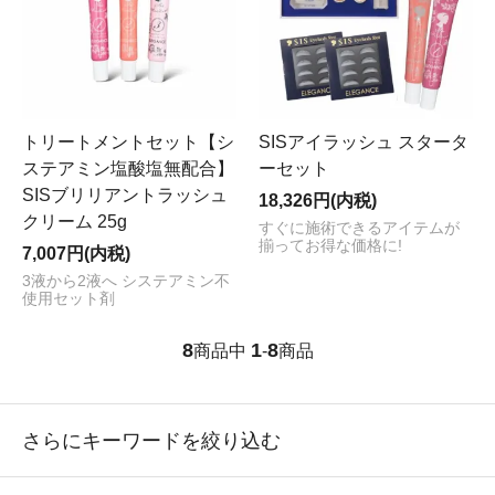
トリートメントセット【シ
SISアイラッシュ スタータ
ステアミン塩酸塩無配合】
ーセット
SISブリリアントラッシュ
18,326円(内税)
クリーム 25g
すぐに施術できるアイテムが
揃ってお得な価格に!
7,007円(内税)
3液から2液へ システアミン不
使用セット剤
8
1
8
商品中
-
商品
さらにキーワードを絞り込む