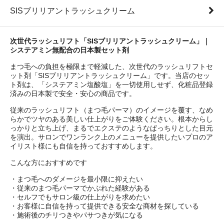
SISブリリアントラッシュクリーム
次世代ラッシュリフト「SISブリリアントラッシュクリーム」｜
システアミン無配合の日本製セット剤
まつ毛への負担を極限まで軽減した、次世代のラッシュリフトセ
ット剤「SISブリリアントラッシュクリーム」です。当店のセッ
ト剤は、「システアミン塩酸塩」を一切使用しせず、化粧品登録
済みの日本製で安全・安心の商品です。
従来のラッシュリフト（まつ毛パーマ）のイメージを覆す、なめ
らかでツヤのある美しい仕上がりをご体験ください。根本からし
っかりと立ち上げ、まるでエクステのようなぱっちりとした目元
を演出。サロンでワンランク上のメニューを提供したいプロのア
イリスト様にも自信を持っておすすめします。
こんな方におすすめです
・まつ毛へのダメージを最小限に抑えたい
・従来のまつ毛パーマでかぶれた経験がある
・セルフでもサロン級の仕上がりを求めたい
・お客様に自信を持って提供できる安全な商材を探している
・施術後のチリつきやパサつきが気になる