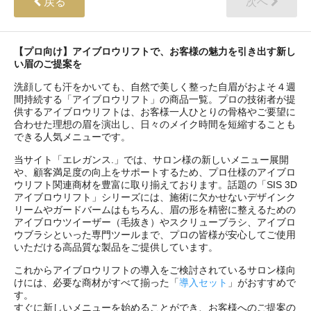
戻る
次へ
【プロ向け】アイブロウリフトで、お客様の魅力を引き出す新し
い眉のご提案を
洗顔しても汗をかいても、自然で美しく整った自眉がおよそ４週
間持続する「アイブロウリフト」の商品一覧。プロの技術者が提
供するアイブロウリフトは、お客様一人ひとりの骨格やご要望に
合わせた理想の眉を演出し、日々のメイク時間を短縮することも
できる人気メニューです。
当サイト「エレガンス.」では、サロン様の新しいメニュー展開
や、顧客満足度の向上をサポートするため、プロ仕様のアイブロ
ウリフト関連商材を豊富に取り揃えております。話題の「SIS 3D
アイブロウリフト」シリーズには、施術に欠かせないデザインク
リームやガードバームはもちろん、眉の形を精密に整えるための
アイブロウツイーザー（毛抜き）やスクリューブラシ、アイブロ
ウブラシといった専門ツールまで、プロの皆様が安心してご使用
いただける高品質な製品をご提供しています。
これからアイブロウリフトの導入をご検討されているサロン様向
けには、必要な商材がすべて揃った「
導入セット
」がおすすめで
す。
すぐに新しいメニューを始めることができ、お客様へのご提案の