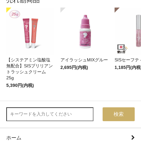
【システアミン塩酸塩
アイラッシュMIXグルー
SISセーフ
無配合】SISブリリアン
2,695円(内税)
1,185円(内税
トラッシュクリーム
25g
5,390円(内税)
検索
ホーム