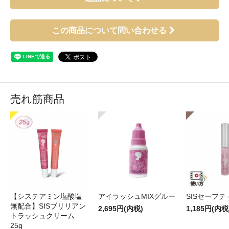
この商品について問い合わせる
売れ筋商品
【システアミン塩酸塩
アイラッシュMIXグルー
SISセーフ
無配合】SISブリリアン
2,695円(内税)
1,185円(内税
トラッシュクリーム
25g