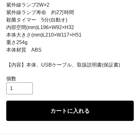
紫外線ランプ2W×2
紫外線ランプ寿命 約2万時間
殺菌タイマー 5分(自動オ)
内部空間(mm)L196×W92×H32
本体大きさ(mm)L210×W117×H51
重さ254g
本体材質 ABS
【内容】本体、USBケーブル、取扱説明書(保証書)
個数
カートに入れる