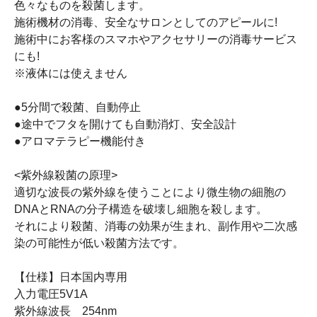
色々なものを殺菌します。
施術機材の消毒、安全なサロンとしてのアピールに!
施術中にお客様のスマホやアクセサリーの消毒サービス
にも!
※液体には使えません
●5分間で殺菌、自動停止
●途中でフタを開けても自動消灯、安全設計
●アロマテラピー機能付き
<紫外線殺菌の原理>
適切な波長の紫外線を使うことにより微生物の細胞の
DNAとRNAの分子構造を破壊し細胞を殺します。
それにより殺菌、消毒の効果が生まれ、副作用や二次感
染の可能性が低い殺菌方法です。
【仕様】日本国内専用
入力電圧5V1A
紫外線波長 254nm