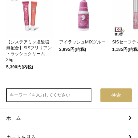
【システアミン塩酸塩
アイラッシュMIXグルー
SISセーフ
無配合】SISブリリアン
2,695円(内税)
1,185円(内税
トラッシュクリーム
25g
5,390円(内税)
検索
ホーム
カートを見る