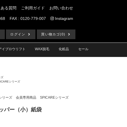
くある質問
ご利用ガイド
お問い合わせ
868
FAX : 0120-779-007
Instagram
ログイン
買い物カゴ(0)
アイブロウリフト
WAX脱毛
化粧品
セール
ーズ
PICAREシリーズ
V3シリーズ
会員専用商品
SPICAREシリーズ
ショッパー（小）紙袋