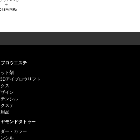
Sクリアマスカ
ラ
,048円(内税)
イブロウエステ
セット剤
S 3Dアイブロウリフト
ックス
デザイン
ステンシル
エクステ
販用品
イヤモンドタトゥー
ウダー・カラー
テンシル