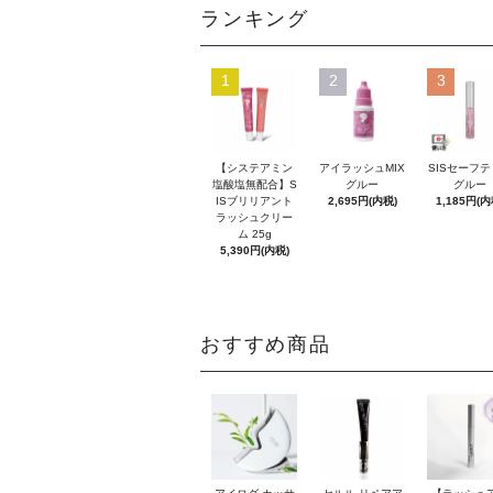
ランキング
1
2
3
【システアミン
アイラッシュMIX
SISセーフ
塩酸塩無配合】S
グルー
グルー
ISブリリアント
2,695円(内税)
1,185円(内
ラッシュクリー
ム 25g
5,390円(内税)
おすすめ商品