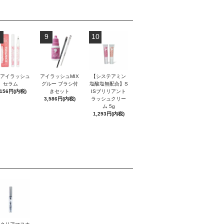
9
10
Sアイラッシュ
アイラッシュMIX
【システアミン
セラム
グルー ブラシ付
塩酸塩無配合】S
,156円(内税)
きセット
ISブリリアント
3,586円(内税)
ラッシュクリー
ム 5g
1,293円(内税)