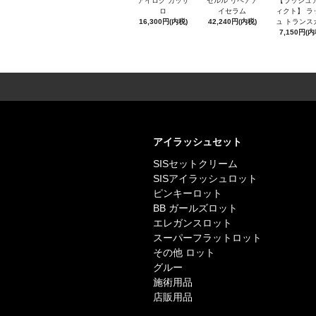
アイログ カッサ
セルル リペアア
【ラッシュ
ロ
イセラム
ィクト】 ラ
16,300円(内税)
42,240円(内税)
ュ トランス
7,150円(内
アイラッシュセット
SISセットクリーム
SISアイラッシュロット
ピンキーロット
BB ガールズロット
エレガンスロット
スーパーフラットロット
その他 ロット
グルー
施術用品
店販用品