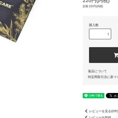
220円(内税)
定価 220円(内税)
購入数
返品について
特定商取引法に基づ
レビューを見る(0件
レビューを投稿