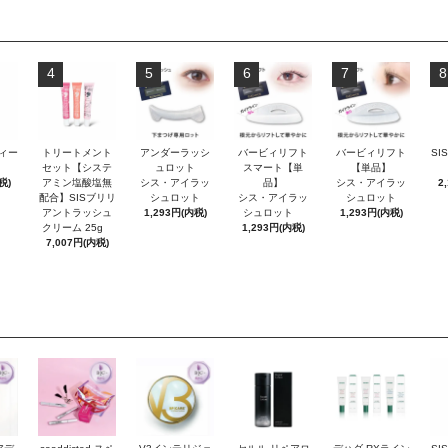
4
5
6
7
8
ティー
トリートメント
アンダーラッシ
バービィリフト
バービィリフト
SI
セット【システ
ュロット
スマート【単
【単品】
税)
アミン塩酸塩無
シス・アイラッ
品】
シス・アイラッ
2
配合】SISブリリ
シュロット
シス・アイラッ
シュロット
アントラッシュ
1,293円(内税)
シュロット
1,293円(内税)
クリーム 25g
1,293円(内税)
7,007円(内税)