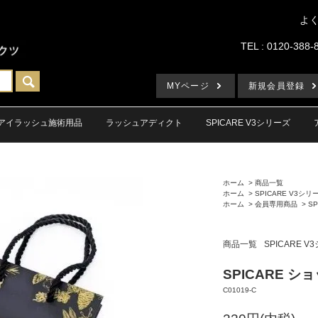
よ
TEL : 0120-388-
MYページ
新規会員登録
アイラッシュ施術用品
ラッシュアディクト
SPICARE V3シリーズ
ホーム
>
商品一覧
ホーム
>
SPICARE V3シリ
ホーム
>
会員専用商品
>
S
商品一覧
SPICARE 
SPICARE 
C01019-C