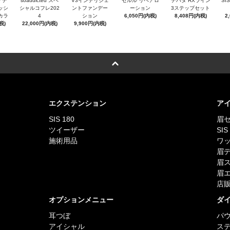
アデ
soaddicted スペ
V3インテリジェ
セルル リペアロ
デハダ RXライン
SI
ッシ
シャルコフレ202
ントファンデー
ーション
3ステップセット
カラ
4
ション
6,050円(内税)
8,408円(内税)
2
税)
22,000円(内税)
9,900円(内税)
エクステンション
ア
SIS 180
眉
ツイーザー
SI
施術用品
ワ
眉
眉
眉
店
オプションメニュー
ダ
耳つぼ
パ
アイシャル
ス