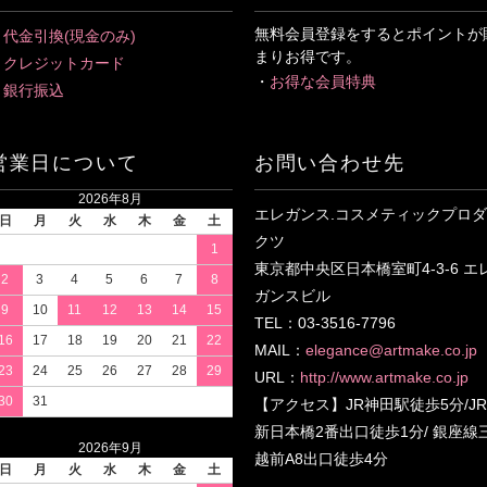
無料会員登録をするとポイントが
・
代金引換(現金のみ)
まりお得です。
・
クレジットカード
・
お得な会員特典
・
銀行振込
営業日について
お問い合わせ先
2026年8月
エレガンス.コスメティックプロダ
日
月
火
水
木
金
土
クツ
1
東京都中央区日本橋室町4-3-6 エ
2
3
4
5
6
7
8
ガンスビル
9
10
11
12
13
14
15
TEL：03-3516-7796
16
17
18
19
20
21
22
MAIL：
elegance@artmake.co.jp
23
24
25
26
27
28
29
URL：
http://www.artmake.co.jp
30
31
【アクセス】JR神田駅徒歩5分/JR
新日本橋2番出口徒歩1分/ 銀座線
2026年9月
越前A8出口徒歩4分
日
月
火
水
木
金
土