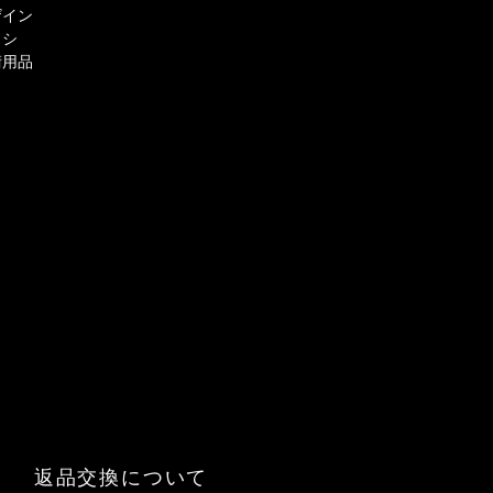
ザイン
ラシ
術用品
て
返品交換について