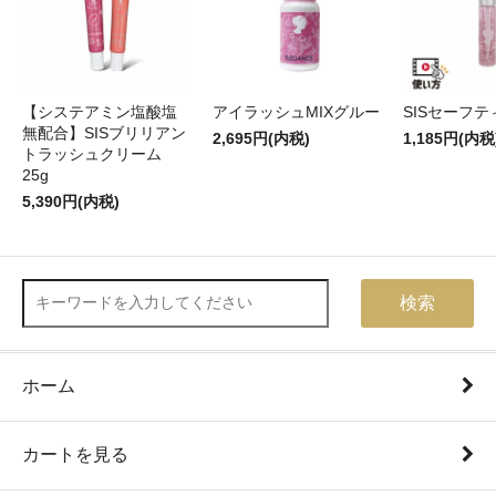
【システアミン塩酸塩
アイラッシュMIXグルー
SISセーフ
無配合】SISブリリアン
2,695円(内税)
1,185円(内税
トラッシュクリーム
25g
5,390円(内税)
検索
ホーム
カートを見る