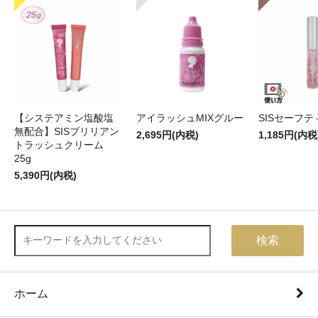
【システアミン塩酸塩
アイラッシュMIXグルー
SISセーフ
無配合】SISブリリアン
2,695円(内税)
1,185円(内税
トラッシュクリーム
25g
5,390円(内税)
検索
ホーム