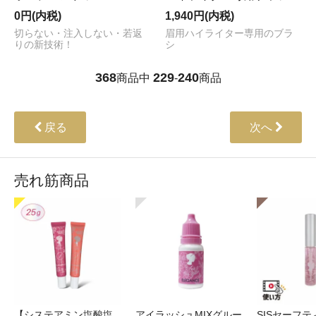
0円(内税)
1,940円(内税)
切らない・注入しない・若返
眉用ハイライター専用のブラ
りの新技術！
シ
368
229
240
商品中
-
商品
戻る
次へ
売れ筋商品
【システアミン塩酸塩
アイラッシュMIXグルー
SISセーフ