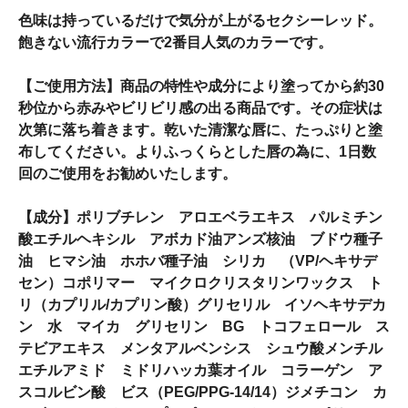
色味は持っているだけで気分が上がるセクシーレッド。
飽きない流行カラーで2番目人気のカラーです。
【ご使用方法】商品の特性や成分により塗ってから約30
秒位から赤みやビリビリ感の出る商品です。その症状は
次第に落ち着きます。乾いた清潔な唇に、たっぷりと塗
布してください。よりふっくらとした唇の為に、1日数
回のご使用をお勧めいたします。
【成分】ポリブチレン アロエベラエキス パルミチン
酸エチルヘキシル アボカド油アンズ核油 ブドウ種子
油 ヒマシ油 ホホバ種子油 シリカ （VP/ヘキサデ
セン）コポリマー マイクロクリスタリンワックス ト
リ（カプリル/カプリン酸）グリセリル イソヘキサデカ
ン 水 マイカ グリセリン BG トコフェロール ス
テビアエキス メンタアルベンシス シュウ酸メンチル
エチルアミド ミドリハッカ葉オイル コラーゲン ア
スコルビン酸 ビス（PEG/PPG-14/14）ジメチコン カ