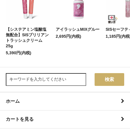
【システアミン塩酸塩
アイラッシュMIXグルー
SISセーフ
無配合】SISブリリアン
2,695円(内税)
1,185円(内税
トラッシュクリーム
25g
5,390円(内税)
検索
ホーム
カートを見る