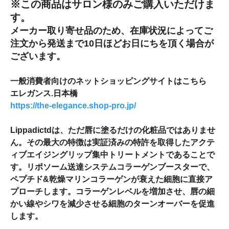
※この商品はサロン様のみご購入いただけま
す。
メーカー取り寄せ品のため、在庫状況によってご
注文から発送まで10日ほどお日にちを頂く場合が
ございます。
一般消費者向けのネットショッピングサイトはこちら
エレガンス.日本橋
https://the-elegance.shop-pro.jp/
Lippadictdは、ただ唇に塗るだけの化粧品ではありませ
ん。その最大の特徴は実証済みの特許を取得したアクテ
ィブエイジングリップ集中トリートメントであることで
す。リポソーム送達システムコラーゲンブースターで、
ペプチド&乾燥マリンコラーゲンが衰えた細胞に直接ア
プローチします。コラーゲンレベルを増加させ、唇の細
かい線やシワを減少させる細胞のターンオーバーを促進
します。