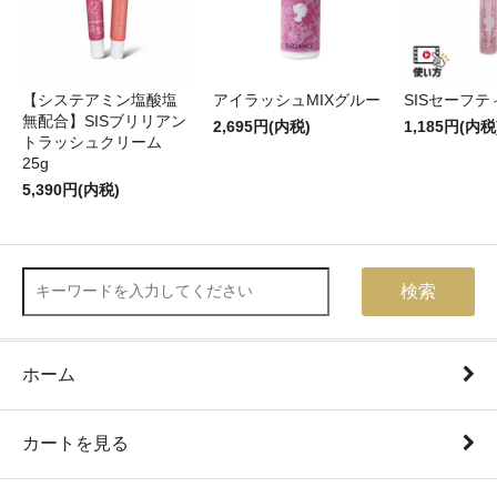
【システアミン塩酸塩
アイラッシュMIXグルー
SISセーフ
無配合】SISブリリアン
2,695円(内税)
1,185円(内税
トラッシュクリーム
25g
5,390円(内税)
検索
ホーム
カートを見る