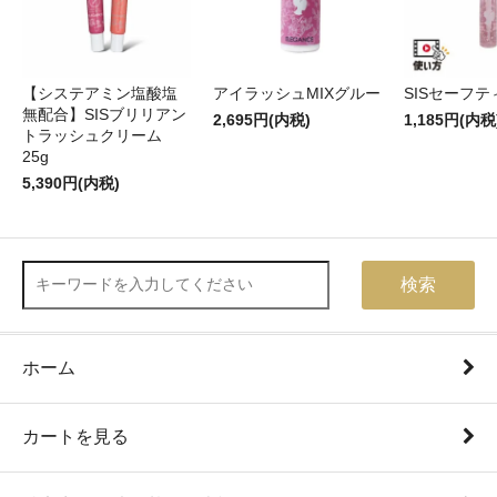
【システアミン塩酸塩
アイラッシュMIXグルー
SISセーフ
無配合】SISブリリアン
2,695円(内税)
1,185円(内税
トラッシュクリーム
25g
5,390円(内税)
検索
ホーム
カートを見る