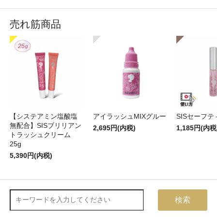
売れ筋商品
【システアミン塩酸塩
アイラッシュMIXグルー
SISセーフ
無配合】SISブリリアン
2,695円(内税)
1,185円(内税
トラッシュクリーム
25g
5,390円(内税)
検索