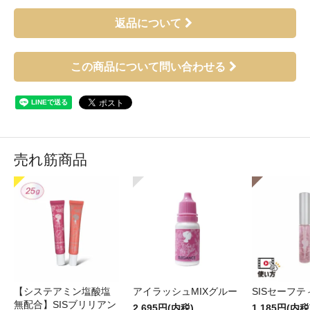
返品について
この商品について問い合わせる
売れ筋商品
【システアミン塩酸塩
アイラッシュMIXグルー
SISセーフ
無配合】SISブリリアン
2,695円(内税)
1,185円(内税