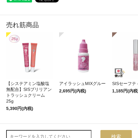
売れ筋商品
【システアミン塩酸塩
アイラッシュMIXグルー
SISセーフ
無配合】SISブリリアン
2,695円(内税)
1,185円(内税
トラッシュクリーム
25g
5,390円(内税)
検索