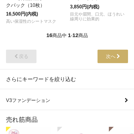
クパック（10枚）
3,850円(内税)
16,500円(内税)
目元や眉間、口元、ほうれい
線周りに効果的
高い保湿性のシートマスク
16
1
12
商品中
-
商品
戻る
次へ
さらにキーワードを絞り込む
V3ファンデーション
売れ筋商品