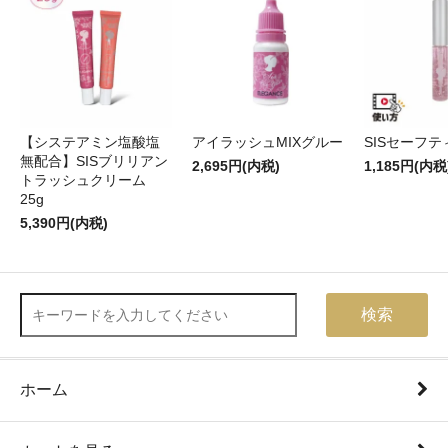
【システアミン塩酸塩
アイラッシュMIXグルー
SISセーフ
無配合】SISブリリアン
2,695円(内税)
1,185円(内税
トラッシュクリーム
25g
5,390円(内税)
検索
ホーム