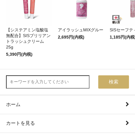
【システアミン塩酸塩
アイラッシュMIXグルー
SISセーフ
無配合】SISブリリアン
2,695円(内税)
1,185円(内税
トラッシュクリーム
25g
5,390円(内税)
検索
ホーム
カートを見る